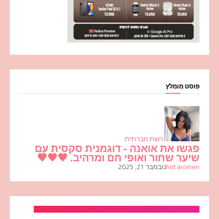
פוסט מומלץ
רשת חברתית
פגשו את אואנה - דוגמנית סקסית עם
שיער שחור ואופי חם ומרהיב. 🖤🖤🖤
hot women
נובמבר 21, 2025