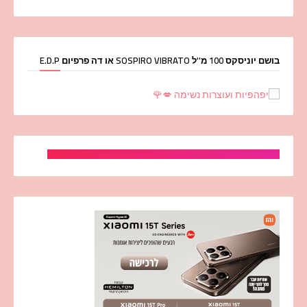
בושם יוניסקס 100 מ''ל SOSPIRO VIBRATO או דה פרפיום E.D.P