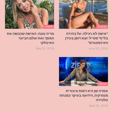
מבוגרות
איטליה
“אישה לא רגילה: על בחירה
מריה טונה: האישה שכבשה את
בלייף־סטייל יוצא דופן בעידן
המסך ואת עולם הביוטי
האינסטגרם”
האיטלקי
May 02, 2026
June 05, 2026
טורקיה
אמרה שן היא דמות ציבורית
מטורקיה, הידועה בעיקר כמנחת
טלוויזיה
April 30, 2026