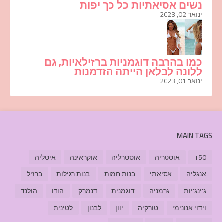
נשים אסיאתיות כל כך יפות
ינואר 02, 2023
כמו בהרבה דוגמניות ברזילאיות, גם
ללונה לבלאן הייתה הזדמנות
ינואר 01, 2023
MAIN TAGS
50+
אוסטריה
אוסטרליה
אוקראינה
איטליה
אנגליה
אסיאתי
בנות חמות
בנות רגילות
ברזיל
ג'ינג'יות
גרמניה
דוגמנית
דנמרק
הודו
הולנד
וידוי אנונימי
טורקיה
יוון
לבנון
לטינית