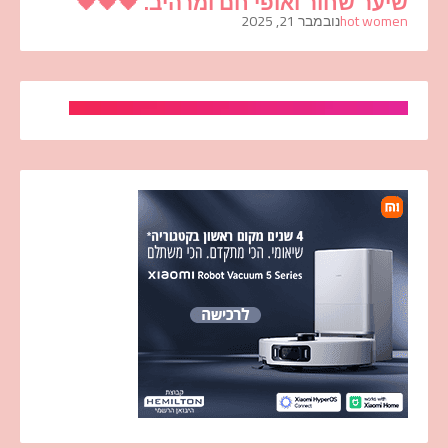
שיער שחור ואופי חם ומרהיב. 🖤🖤🖤
hot women
נובמבר 21, 2025