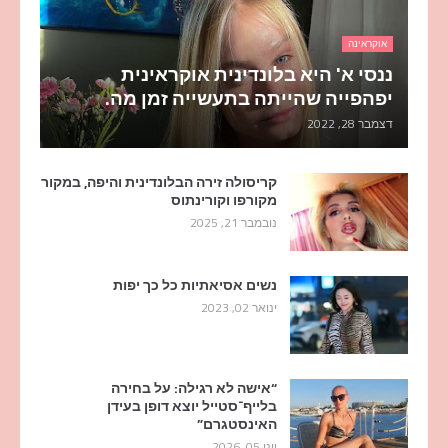
אוקראינה
ננסי א' היא בלונדינית אוקראינית
יפהפייה שהייתה בתעשייה זמן מה.
דצמבר 28, 2022
קריסולה זירה הבלונדינית והיפה, במקור
מקורפו וקורינתוס
נובמבר 21, 2025
נשים אסיאתיות כל כך יפות
ינואר 02, 2023
“אישה לא רגילה: על בחירה
בלייף־סטייל יוצא דופן בעידן
האינסטגרם”
יוני 05, 2026