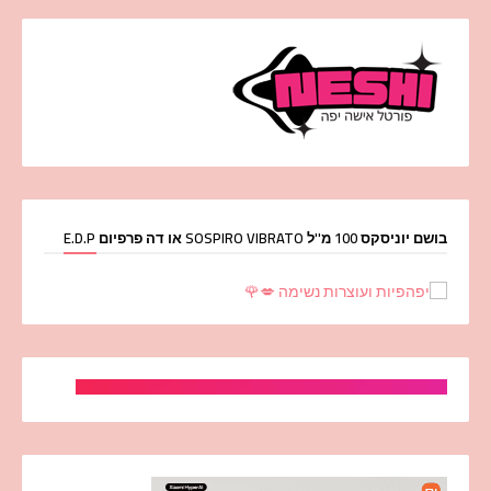
בושם יוניסקס 100 מ''ל SOSPIRO VIBRATO או דה פרפיום E.D.P