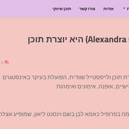
אודות
צורו קשר
תוכן שיווקי
אלכסנדרה גרונקוויסט (Alexandra Grönqvist) היא יוצרת תוכן
0
וויסט (Alexandra Grönqvist) היא יוצרת תוכן ולייפסטייל שוודית, הפועלת בעיקר באינסטגרם
יים, אופנה, אימונים ואימהות.​
ה בפרופיל כאמא לבן בשם וינסנט ליאון, שמופיע אצלה