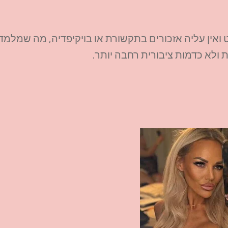
יל האינסטגרם ולחיבור ל‑Threads, כמעט ואין עליה אזכורים בתקשורת או בויקיפדיה, מה שמלמד
א כדמות ציבורית רחבה יותר.​