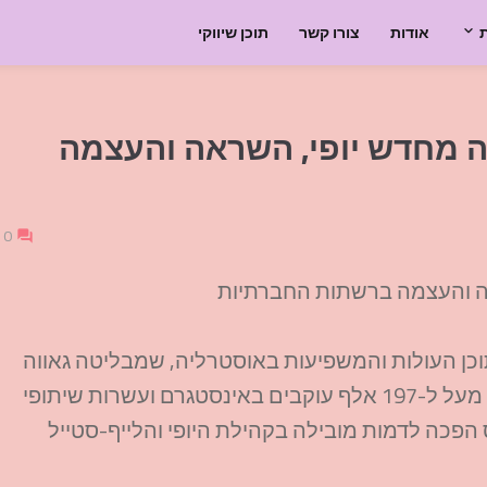
אודות
צורו קשר
תוכן שיווקי
ה מחדש יופי, השראה והעצמה
0
אה והעצמה ברשתות החברתיות
וכן העולות והמשפיעות באוסטרליה, שמבליטה גאווה
במורשת, יופי טבעי, ושגרת חיים מעוררת השראה. עם מעל ל-197 אלף עוקבים באינסטגרם ועשרות שיתופי
ס הפכה לדמות מובילה בקהילת היופי והלייף-סטייל