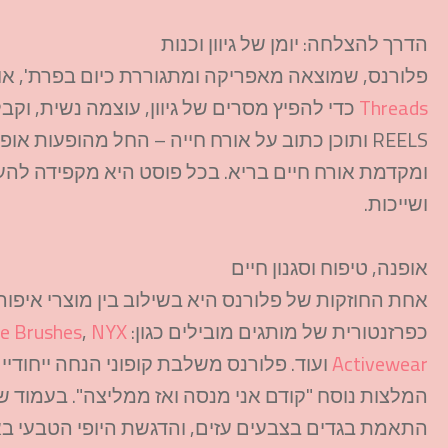
הדרך להצלחה: יומן של גיוון וכנות
פלורנס, שמוצאה מאפריקה ומתגוררת כיום בפרת', א
Threads
כדי להפיץ מסרים של גיוון, עוצמה נשית, וק
REELS ותוכן כתוב על אורח חייה – החל מהופעות או
ומקדמת אורח חיים בריא. בכל פוסט היא מקפידה להעצי
ושייכות.
אופנה, טיפוח וסגנון חיים
אחת החוזקות של פלורנס היא בשילוב בין מוצרי איפור
כפרזנטורית של מותגים מובילים כגון:
NYX
,
e Brushes
Activewear
ועוד. פלורנס משלבת קופוני הנחה ייחודי
המלצות נוסח "קודם אני מנסה ואז ממליצה". בעמוד של
התאמת בגדים בצבעים עזים, והדגשת היופי הטבעי באמ