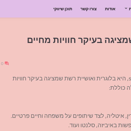
אודות
צורו קשר
תוכן שיווקי
מציגה בעיקר חוויות מחיים
0
שרה, אשר פרופיל האינסטגרם שלה הוא @sara_lu06, היא בלוגרית ואושיית רשת שמציגה בעיקר חוויות
ה כוללת:
רין, איטליה, לצד שיתופים על משפחה וחיים פרטיים.
שות באיביזה, סלנטו ועוד.