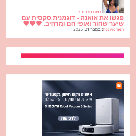
רשת חברתית
פגשו את אואנה - דוגמנית סקסית עם
שיער שחור ואופי חם ומרהיב. 🖤🖤🖤
hot women
נובמבר 21, 2025