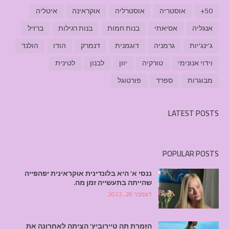
50+
אוסטריה
אוסטרליה
אוקראינה
איטליה
אנגליה
אסיאתי
בנות חמות
בנות רגילות
ברזיל
ג'ינג'יות
גרמניה
דוגמנית
דנמרק
הודו
הולנד
וידוי אנונימי
טורקיה
יוון
לבנון
לטינית
מבוגרות
ספרד
פורטוגל
LATEST POSTS
POPULAR POSTS
ננסי א' היא בלונדינית אוקראינית יפהפייה
שהייתה בתעשייה זמן מה.
דצמבר 28, 2022
הזמרת תה טיירוביץ' הציתה לאחרונה את