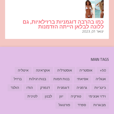
כמו בהרבה דוגמניות ברזילאיות, גם
ללונה לבלאן הייתה הזדמנות
ינואר 01, 2023
MAIN TAGS
50+
אוסטריה
אוסטרליה
אוקראינה
איטליה
אנגליה
אסיאתי
בנות חמות
בנות רגילות
ברזיל
ג'ינג'יות
גרמניה
דוגמנית
דנמרק
הודו
הולנד
וידוי אנונימי
טורקיה
יוון
לבנון
לטינית
מבוגרות
ספרד
פורטוגל