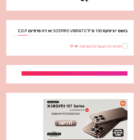
בושם יוניסקס 100 מ''ל SOSPIRO VIBRATO או דה פרפיום E.D.P