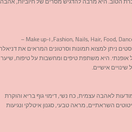
כרת הטוב. היא מרבה להדגיש מסרים של חיוביות, אהבה
בסטוריז המודגשים של דניאלה מופיעים נושאים כמו Fashion, Nails, Hair, Food, Dance, ו-Make up –
סטים ניתן למצוא תמונות וסרטונים המראים את דניאלה
ייל אופנתי. היא משתפת טיפים ומחשבות על טיפוח, שיער
 שינויים אישיים.
דעות לאהבה עצמית, כח נשי, דימוי גוף בריא והוקרת
טים השראתיים, מראה טבעי, סגנון איטלקי ונגיעות