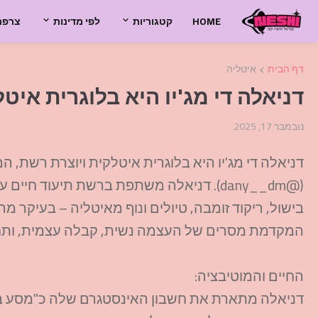
HOME
קטגוריות
לפי מדינות
צרפת
דף הבית
איטליה
דניאלה די מג'יו היא בלוגרית איט
נובמבר 17, 2025
דניאלה די מג'יו היא בלוגרית איטלקית ויוצרת רשת,
(@dany__dm). דניאלה משתפת ברשת תיעוד חי
בישול, ריקוד זומבה, טיולים ונוף מאיטליה – בעיקר מ
המקדמת מסרים של העצמה נשית, קבלה עצמית, ות
החיים והמוטיבציה:
דניאלה מתארת את חשבון האינסטגרם שלה כ"מסע בתו