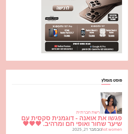
פוסט מומלץ
רשת חברתית
פגשו את אואנה - דוגמנית סקסית עם
שיער שחור ואופי חם ומרהיב. 🖤🖤🖤
hot women
נובמבר 21, 2025