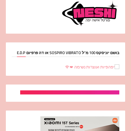
בושם יוניסקס 100 מ''ל SOSPIRO VIBRATO או דה פרפיום E.D.P