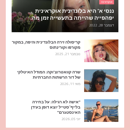
אוקראינה
ננסי א' היא בלונדינית אוקראינית
יפהפייה שהייתה בתעשייה זמן מה.
דצמבר 28, 2022
קריסולה זירה הבלונדינית והיפה, במקור
מקורפו וקורינתוס
נובמבר 21, 2025
שרה קוואטרוצ'וקה: המודל האיטלקי
של דור הרשתות החברתיות
מאי 11, 2026
“אישה לא רגילה: על בחירה
בלייף־סטייל יוצא דופן בעידן
האינסטגרם”
יוני 05, 2026