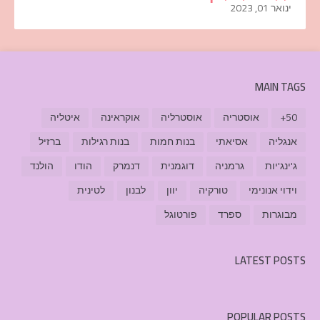
ינואר 01, 2023
MAIN TAGS
50+
אוסטריה
אוסטרליה
אוקראינה
איטליה
אנגליה
אסיאתי
בנות חמות
בנות רגילות
ברזיל
ג'ינג'יות
גרמניה
דוגמנית
דנמרק
הודו
הולנד
וידוי אנונימי
טורקיה
יוון
לבנון
לטינית
מבוגרות
ספרד
פורטוגל
LATEST POSTS
POPULAR POSTS