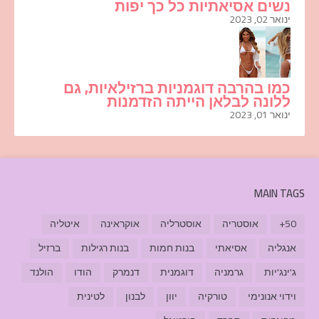
נשים אסיאתיות כל כך יפות
ינואר 02, 2023
כמו בהרבה דוגמניות ברזילאיות, גם
ללונה לבלאן הייתה הזדמנות
ינואר 01, 2023
MAIN TAGS
50+
אוסטריה
אוסטרליה
אוקראינה
איטליה
אנגליה
אסיאתי
בנות חמות
בנות רגילות
ברזיל
ג'ינג'יות
גרמניה
דוגמנית
דנמרק
הודו
הולנד
וידוי אנונימי
טורקיה
יוון
לבנון
לטינית