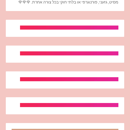
מסיט, גזעני, פורנוגרפי או בלתי חוקי בכל צורה אחרת. 🌹🌹🌹