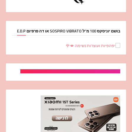
בושם יוניסקס 100 מ''ל SOSPIRO VIBRATO או דה פרפיום E.D.P