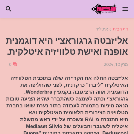
דף הבית
איטליה
אליזבטה גרגוראצ'י היא דוגמנית
אופנה ואישת טלוויזיה איטלקית.
מרץ 10, 2024
0
אליזבטה החלה את הקריירה שלה בתוכנית הטלוויזיה
האיטלקית "ליברו" כרקדנית, לפני שהחליפה את
הדוגמנית אווה הרציגובה בקמפיין Wonderbra.
גרגוראצ'י זכתה לשמצה כשהתברר שהיא הציעה טובות
הנאה מיניות בתמורה לעבודה בתור נערת שואו בחברת
הטלוויזיה הציבורית הלאומית האיטלקית RAI.
היא התנכרה מ-RAI ונשכרה על ידי ראש ממשלת
איטליה לשעבר והבעלים של Mediaset Silvio
Berlusconi, שיחקה כמארחת בתוכנית "Buona