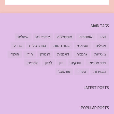
MAIN TAGS
50+
אוסטריה
אוסטרליה
אוקראינה
איטליה
אנגליה
אסיאתי
בנות חמות
בנות רגילות
ברזיל
ג'ינג'יות
גרמניה
דוגמנית
דנמרק
הודו
הולנד
וידוי אנונימי
טורקיה
יוון
לבנון
לטינית
מבוגרות
ספרד
פורטוגל
LATEST POSTS
POPULAR POSTS