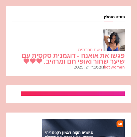
פוסט מומלץ
רשת חברתית
פגשו את אואנה - דוגמנית סקסית עם
שיער שחור ואופי חם ומרהיב. 🖤🖤🖤
hot women
נובמבר 21, 2025