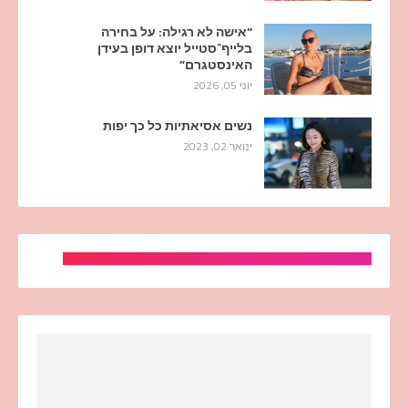
“אישה לא רגילה: על בחירה
בלייף־סטייל יוצא דופן בעידן
האינסטגרם”
יוני 05, 2026
נשים אסיאתיות כל כך יפות
ינואר 02, 2023