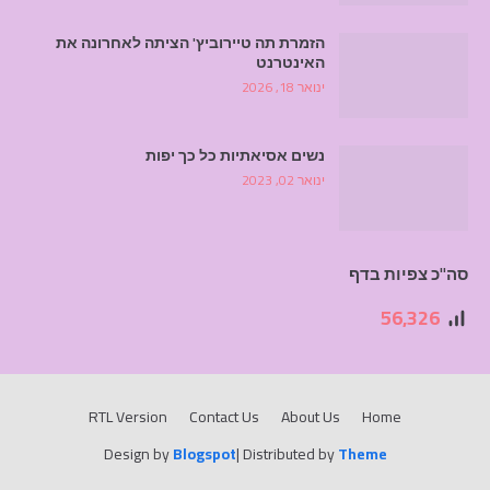
הזמרת תה טיירוביץ' הציתה לאחרונה את
האינטרנט
ינואר 18, 2026
נשים אסיאתיות כל כך יפות
ינואר 02, 2023
סה"כ צפיות בדף
56,326
RTL Version
Contact Us
About Us
Home
Design by
Blogspot
| Distributed by
Theme