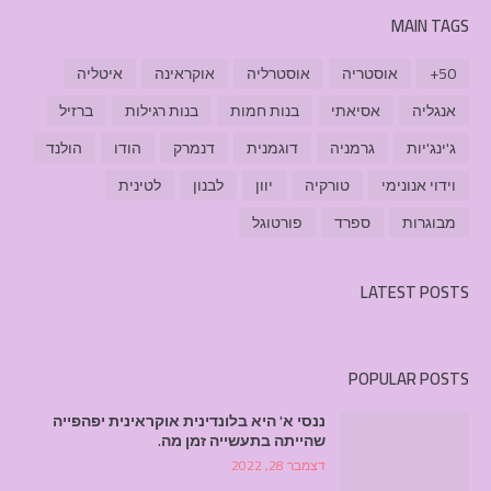
MAIN TAGS
50+
אוסטריה
אוסטרליה
אוקראינה
איטליה
אנגליה
אסיאתי
בנות חמות
בנות רגילות
ברזיל
ג'ינג'יות
גרמניה
דוגמנית
דנמרק
הודו
הולנד
וידוי אנונימי
טורקיה
יוון
לבנון
לטינית
מבוגרות
ספרד
פורטוגל
LATEST POSTS
POPULAR POSTS
ננסי א' היא בלונדינית אוקראינית יפהפייה
שהייתה בתעשייה זמן מה.
דצמבר 28, 2022