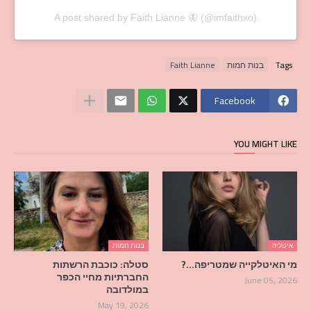
A post shared by Faith Lianne 🦋 (@imfaithxo)
Tags
בנות חמות
Faith Lianne
Facebook
YOU MIGHT LIKE
איטליה
בנות חמות
מי האיטלקייה שמטריפה…?
סטלה: כוכבת הרשתות
החברתיות מחיי הכפר
June 05, 2026
במולדובה
May 19, 2026