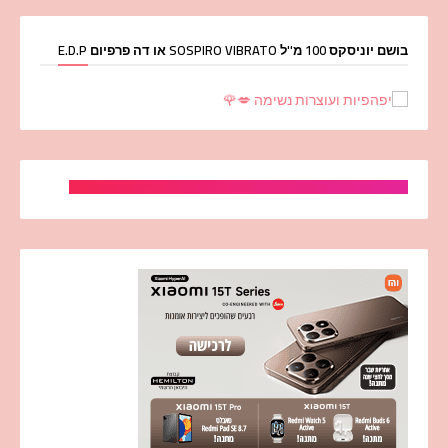
בושם יוניסקס 100 מ''ל SOSPIRO VIBRATO או דה פרפיום E.D.P