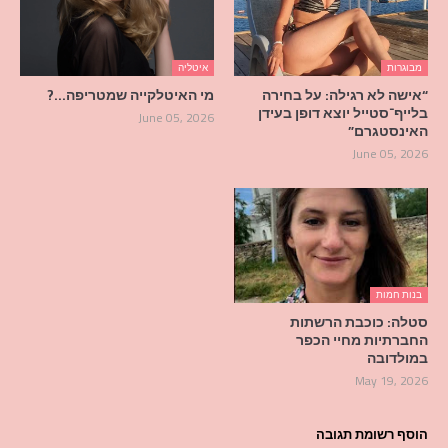
מבוגרות
איטליה
“אישה לא רגילה: על בחירה
מי האיטלקייה שמטריפה…?
בלייף־סטייל יוצא דופן בעידן
June 05, 2026
האינסטגרם”
June 05, 2026
בנות חמות
סטלה: כוכבת הרשתות
החברתיות מחיי הכפר
במולדובה
May 19, 2026
הוסף רשומת תגובה