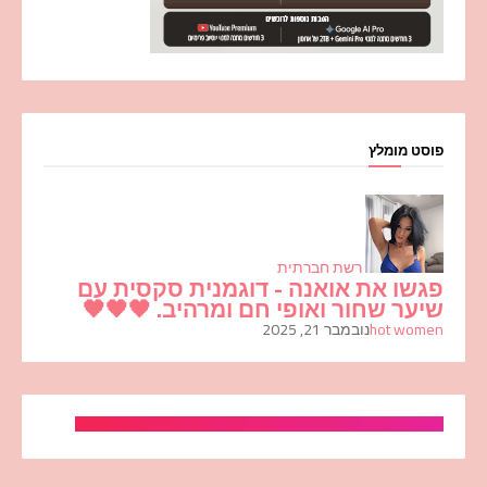
פוסט מומלץ
רשת חברתית
פגשו את אואנה - דוגמנית סקסית עם
שיער שחור ואופי חם ומרהיב. 🖤🖤🖤
hot women
נובמבר 21, 2025