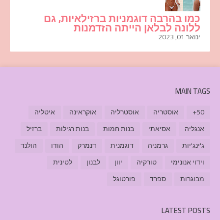
כמו בהרבה דוגמניות ברזילאיות, גם
ללונה לבלאן הייתה הזדמנות
ינואר 01, 2023
MAIN TAGS
50+
אוסטריה
אוסטרליה
אוקראינה
איטליה
אנגליה
אסיאתי
בנות חמות
בנות רגילות
ברזיל
ג'ינג'יות
גרמניה
דוגמנית
דנמרק
הודו
הולנד
וידוי אנונימי
טורקיה
יוון
לבנון
לטינית
מבוגרות
ספרד
פורטוגל
LATEST POSTS