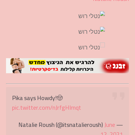
Pika says Howdy!🤠
pic.twitter.com/nJrfgHImqt
June
— Natalie Roush (@itsnatalieroush)
12, 2021