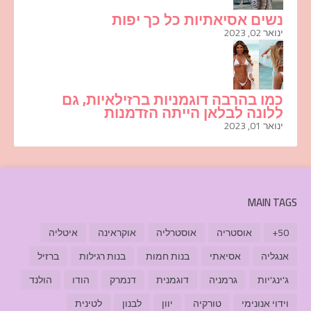
נשים אסיאתיות כל כך יפות
ינואר 02, 2023
כמו בהרבה דוגמניות ברזילאיות, גם
ללונה לבלאן הייתה הזדמנות
ינואר 01, 2023
MAIN TAGS
50+
אוסטריה
אוסטרליה
אוקראינה
איטליה
אנגליה
אסיאתי
בנות חמות
בנות רגילות
ברזיל
ג'ינג'יות
גרמניה
דוגמנית
דנמרק
הודו
הולנד
וידוי אנונימי
טורקיה
יוון
לבנון
לטינית