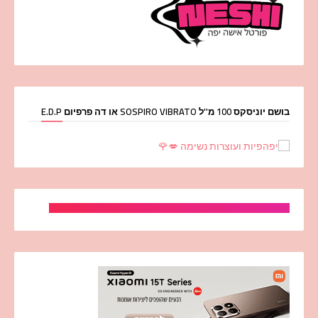
בושם יוניסקס 100 מ''ל SOSPIRO VIBRATO או דה פרפיום E.D.P