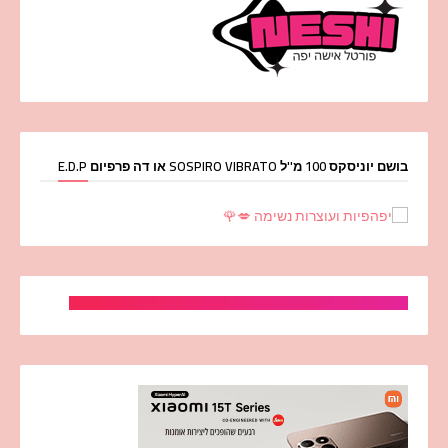
בושם יוניסקס 100 מ''ל SOSPIRO VIBRATO או דה פרפיום E.D.P