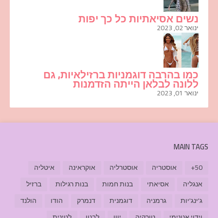
נשים אסיאתיות כל כך יפות
ינואר 02, 2023
כמו בהרבה דוגמניות ברזילאיות, גם
ללונה לבלאן הייתה הזדמנות
ינואר 01, 2023
MAIN TAGS
50+
אוסטריה
אוסטרליה
אוקראינה
איטליה
אנגליה
אסיאתי
בנות חמות
בנות רגילות
ברזיל
ג'ינג'יות
גרמניה
דוגמנית
דנמרק
הודו
הולנד
וידוי אנונימי
טורקיה
יוון
לבנון
לטינית