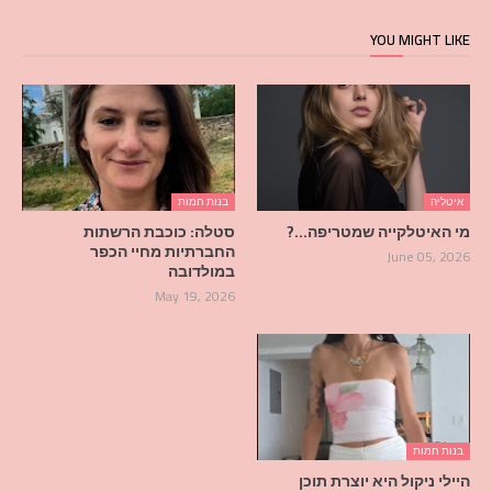
YOU MIGHT LIKE
איטליה
בנות חמות
מי האיטלקייה שמטריפה…?
סטלה: כוכבת הרשתות
החברתיות מחיי הכפר
June 05, 2026
במולדובה
May 19, 2026
בנות חמות
היילי ניקול היא יוצרת תוכן