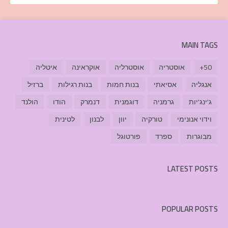
MAIN TAGS
50+
אוסטריה
אוסטרליה
אוקראינה
איטליה
אנגליה
אסיאתי
בנות חמות
בנות רגילות
ברזיל
ג'ינג'יות
גרמניה
דוגמנית
דנמרק
הודו
הולנד
וידוי אנונימי
טורקיה
יוון
לבנון
לטינית
מבוגרות
ספרד
פורטוגל
LATEST POSTS
POPULAR POSTS