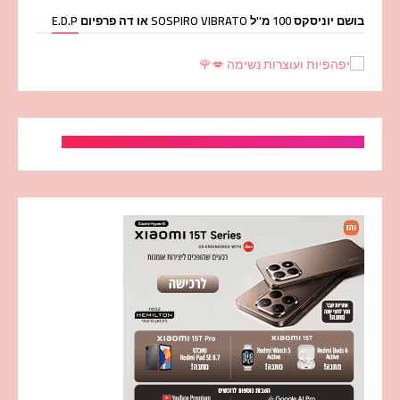
בושם יוניסקס 100 מ''ל SOSPIRO VIBRATO או דה פרפיום E.D.P