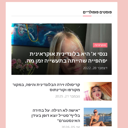
פוסטים פופולריים
אוקראינה
ננסי א' היא בלונדינית אוקראינית
יפהפייה שהייתה בתעשייה זמן מה.
דצמבר 28, 2022
קריסולה זירה הבלונדינית והיפה, במקור
מקורפו וקורינתוס
נובמבר 21, 2025
“אישה לא רגילה: על בחירה
בלייף־סטייל יוצא דופן בעידן
האינסטגרם”
יוני 05, 2026