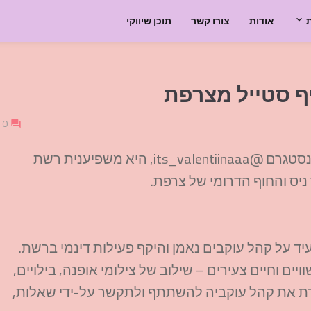
אודות
צורו קשר
תוכן שיווקי
0
, הידועה גם תחת שם המשתמש באינסטגרם @its_valentiinaaa, היא משפיענית רשת
ניס והחוף הדרומי של צרפת.
בים ו-98 פוסטים, מה שמעיד על קהל עוקבים נאמן והיקף פעילות דינמי ברשת.
ם וחיים צעירים – שילוב של צילומי אופנה, בילויים,
עודדת את קהל עוקביה להשתתף ולתקשר על-ידי שאלות,