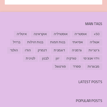
MAIN TAGS
50+
אוסטריה
אוסטרליה
אוקראינה
איטליה
אנגליה
אסיאתי
בנות חמות
בנות רגילות
ברזיל
ג'ינג'יות
גרמניה
דוגמנית
דנמרק
הודו
הולנד
וידוי אנונימי
טורקיה
יוון
לבנון
לטינית
מבוגרות
ספרד
פורטוגל
LATEST POSTS
POPULAR POSTS