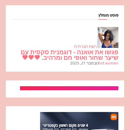
פוסט מומלץ
רשת חברתית
פגשו את אואנה - דוגמנית סקסית עם
שיער שחור ואופי חם ומרהיב. 🖤🖤🖤
hot women
נובמבר 21, 2025