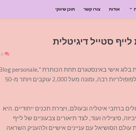
אודות
צורו קשר
תוכן שיווקי
לייף סטייל דיגיטלית
0
גרטה ברטלוטי היא יוצרת דיגיטלית מאיטליה, המנהלת בלוג אישי באינסטגרם תחת הכותרת "log personale
non terapia di gruppo". חשבון האינסטגרם שלה זוכה לפופולריות רבה, ומונה מעל 2,000 עוקבים ויותר מ-50
ם ברחבי איטליה ובעולם, ויצירת תכנים ייחודיים. היא
יזה, סיציליה ועוד, לצד תיאורים צבעוניים של לייף
ת עולם הסושיאל עם עניינים אישיים ולהעניק השראה