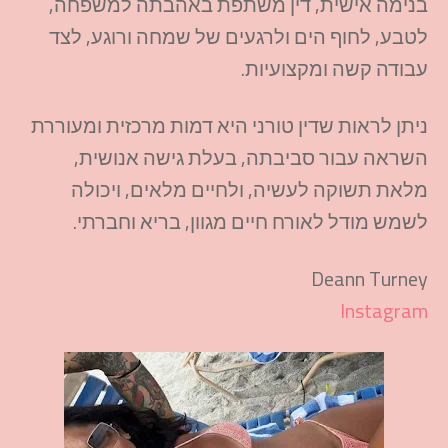
בנימה
אישית
,
דין
משתפת
באהבתה
למשפחה
,
לטבע
,
לחוף
הים
ולרגעים
של
שמחה
ורוגע
,
לצד
עבודה
קשה
ומקצועיות
.
ניתן
לראות
שדין
טורני
היא
דמות
מרכזית
ומעוררת
השראה
עבור
סביבתה
,
בעלת
גישה
אנושית
,
מלאת
תשוקה
לעשיה
,
ולחיים
מלאים
,
ויכולה
לשמש
מודל
לאורח
חיים
מגוון
,
בריא
וחברתי
.
Deann
Turney
Instagram