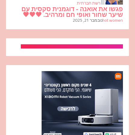
רשת חברתית
פגשו את אואנה - דוגמנית סקסית עם
שיער שחור ואופי חם ומרהיב. 🖤🖤🖤
hot women
נובמבר 21, 2025