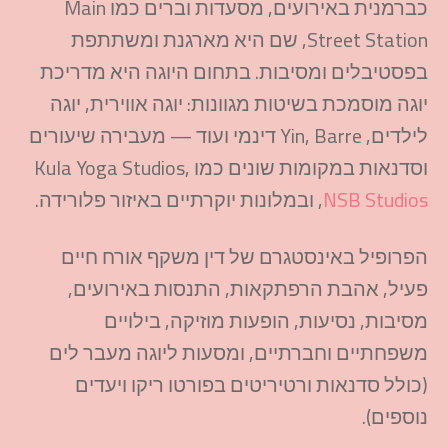
כברמנית
באירועים
,
מסעדות
וברים
כמו
Main
Street Station
,
שם
היא
מארגנת
ומשתתפת
בפסטיבלים
ומסיבות
.
בתחום
היוגה
היא
מדריכת
יוגה
מוסמכת
בשיטות
מגוונות
:
יוגה
אווירית
,
יוגה
לילדים
,
Barre
Yin,
דינמי
ועוד
—
מעבירה
שיעורים
וסדנאות
במקומות
שונים
כמו
Yoga Studios,
Kula
NSB Studios
,
ובמלונות
יוקרתיים
באיזור
פלורידה
.
הפרופיל
באינסטגרם
של
דין
משקף
אורח
חיים
פעיל
,
אהבת
הרפתקאות
,
התנסות
באירועים
,
מסיבות
,
נסיעות
,
הופעות
מוזיקה
,
בילויים
משפחתיים
וחברתיים
,
ומסעות
ליוגה
מעבר
לים
(
כולל
סדנאות
ורטיריטים
בפורטו
ריקו
ויעדים
נוספים
).