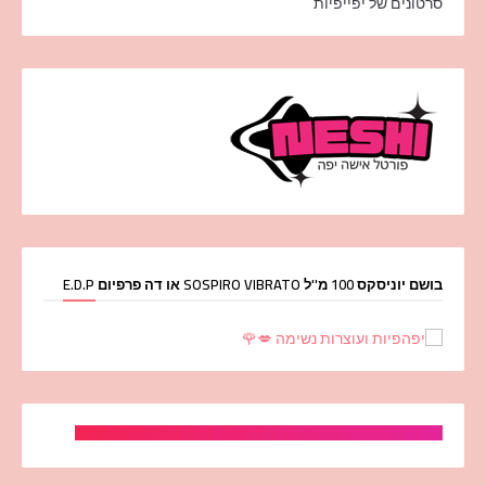
סרטונים של יפייפיות
בושם יוניסקס 100 מ''ל SOSPIRO VIBRATO או דה פרפיום E.D.P