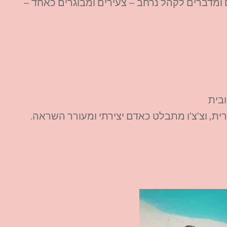
 ומדברים לקהל נרחב – צעירים ומבוגרים כאחד –
ובית
ת, וצ'צ'ו מתבלט כאדם יצירתי ומעורר השראה.