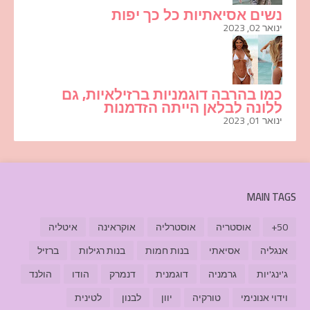
נשים אסיאתיות כל כך יפות
ינואר 02, 2023
כמו בהרבה דוגמניות ברזילאיות, גם
ללונה לבלאן הייתה הזדמנות
ינואר 01, 2023
MAIN TAGS
50+
אוסטריה
אוסטרליה
אוקראינה
איטליה
אנגליה
אסיאתי
בנות חמות
בנות רגילות
ברזיל
ג'ינג'יות
גרמניה
דוגמנית
דנמרק
הודו
הולנד
וידוי אנונימי
טורקיה
יוון
לבנון
לטינית