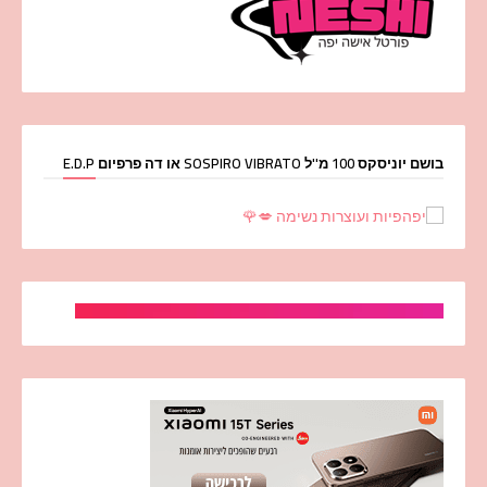
בושם יוניסקס 100 מ''ל SOSPIRO VIBRATO או דה פרפיום E.D.P