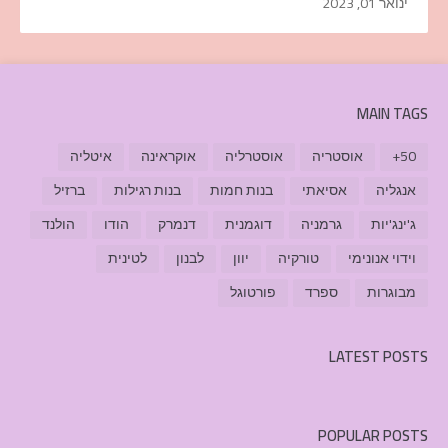
ינואר 01, 2023
MAIN TAGS
50+
אוסטריה
אוסטרליה
אוקראינה
איטליה
אנגליה
אסיאתי
בנות חמות
בנות רגילות
ברזיל
ג'ינג'יות
גרמניה
דוגמנית
דנמרק
הודו
הולנד
וידוי אנונימי
טורקיה
יוון
לבנון
לטינית
מבוגרות
ספרד
פורטוגל
LATEST POSTS
POPULAR POSTS