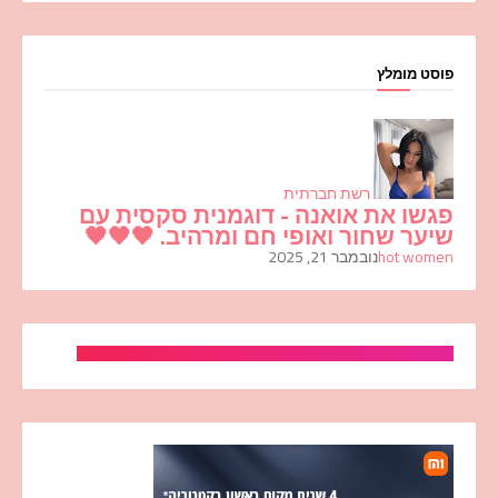
פוסט מומלץ
רשת חברתית
פגשו את אואנה - דוגמנית סקסית עם
שיער שחור ואופי חם ומרהיב. 🖤🖤🖤
hot women
נובמבר 21, 2025