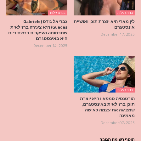
בנות רגילות
בנות רגילות
לין מארי היא יוצרת תוכן ואושיית
גבריאל גודס (Gabriele
אינסטגרם
Guedes) היא צעירה ברזילאית
שנוכחותה העיקרית ברשת כיום
December 17, 2025
היא באינסטגרם
December 14, 2025
בנות רגילות
הורטנסיה סמפאיו היא יוצרת
תוכן ברזילאית באינסטגרם,
שמציגה את עצמה כאישה
מאמינה
December 07, 2025
הוסף רשומת תגובה