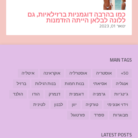
כמו בהרבה דוגמניות ברזילאיות, גם
ללונה לבלאן הייתה הזדמנות
ינואר 01, 2023
MAIN TAGS
50+
אוסטריה
אוסטרליה
אוקראינה
איטליה
אנגליה
אסיאתי
בנות חמות
בנות רגילות
ברזיל
ג'ינג'יות
גרמניה
דוגמנית
דנמרק
הודו
הולנד
וידוי אנונימי
טורקיה
יוון
לבנון
לטינית
מבוגרות
ספרד
פורטוגל
LATEST POSTS