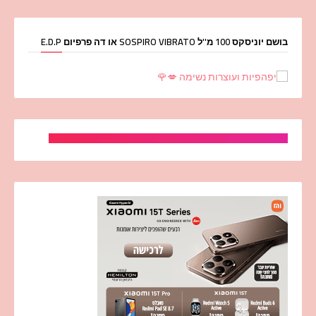
בושם יוניסקס 100 מ''ל SOSPIRO VIBRATO או דה פרפיום E.D.P