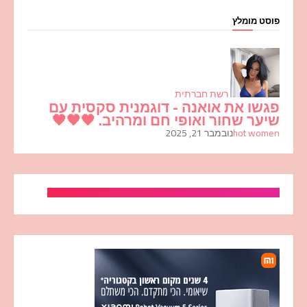
פוסט מומלץ
רשת חברתית
פגשו את אואנה - דוגמנית סקסית עם
שיער שחור ואופי חם ומרהיב. 🖤🖤🖤
hot women
נובמבר 21, 2025