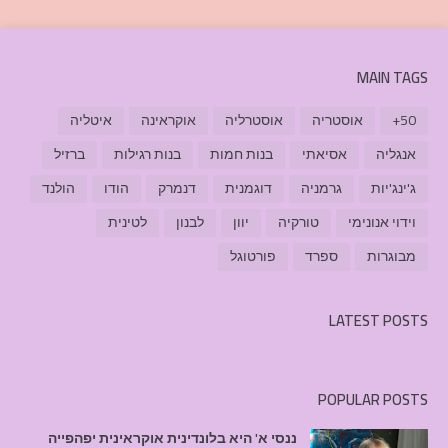
MAIN TAGS
50+
אוסטריה
אוסטרליה
אוקראינה
איטליה
אנגליה
אסיאתי
בנות חמות
בנות רגילות
ברזיל
ג'ינג'יות
גרמניה
דוגמנית
דנמרק
הודו
הולנד
וידוי אנונימי
טורקיה
יוון
לבנון
לטינית
מבוגרות
ספרד
פורטוגל
LATEST POSTS
POPULAR POSTS
ננסי א' היא בלונדינית אוקראינית יפהפייה