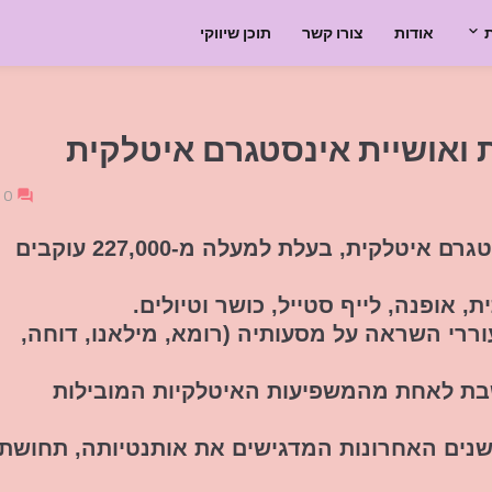
אודות
צורו קשר
תוכן שיווקי
ת ואושיית אינסטגרם איטלקית
0
פרננדה קורטו היא יוצרת דיגיטלית ואושיית אינסטגרם איטלקית, בעלת למעלה מ-227,000 עוקבים
אופנה, לייף סטייל, כושר וטיולים.
וררי השראה על מסעותיה (רומא, מילאנו, דוחה,
בת לאחת מהמשפיעות האיטלקיות המובילות
השנים האחרונות המדגישים את אותנטיותה, תחושת