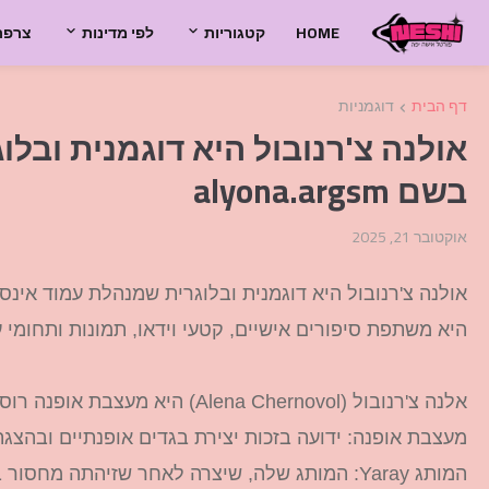
HOME
קטגוריות
לפי מדינות
צרפת
דף הבית
דוגמניות
אולנה צ'רנובול היא דוגמנית ובל
בשם alyona.argsm
אוקטובר 21, 2025
היא משתפת סיפורים אישיים, קטעי וידאו, תמונות ותחומי עניי
אלנה צ'רנובול (Alena Chernovol) היא מעצבת אופנה רוסייה, המייסדת של המותג Yaray.
מעצבת אופנה: ידועה בזכות יצירת בגדים אופנתיים ובהצג
המותג Yaray: המותג שלה, שיצרה לאחר שזיהתה מח