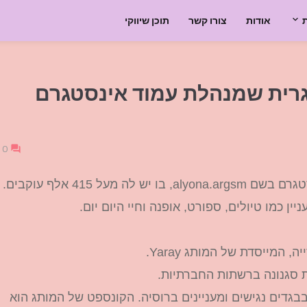
אודות
צורו קשר
תוכן שיווקי
וגרית שמנהלת עמוד אינסטגרם
0
אולנה צ'רנובול היא דוגמנית ובלוגרית שמנהלת עמוד אינסטגרם בשם alyona.argsm, בו יש לה מעל 415 אלף עוקבים.
ן כמו טיולים, ספורט, אופנה וחיי היום יום.​
ת סגנונה ברשתות החברתיות.
סור בבגדים נגישים ומעניינים ברוסיה. הקונספט של המותג הוא