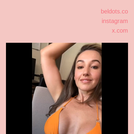
beldots.co
instagram
x.com