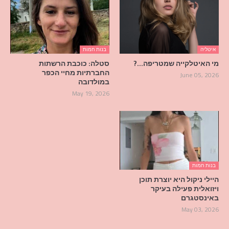
איטליה
בנות חמות
מי האיטלקייה שמטריפה…?
סטלה: כוכבת הרשתות
החברתיות מחיי הכפר
June 05, 2026
במולדובה
May 19, 2026
בנות חמות
היילי ניקול היא יוצרת תוכן
ויזואלית פעילה בעיקר
באינסטגרם
May 03, 2026