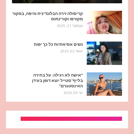
קריסולה זירה הבלונדינית והיפה, במקור
מקורפו וקורינתוס
נובמבר 21, 2025
נשים אסיאתיות כל כך יפות
ינואר 02, 2023
“אישה לא רגילה: על בחירה
בלייף־סטייל יוצא דופן בעידן
האינסטגרם”
יוני 05, 2026