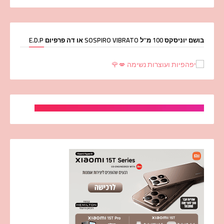
בושם יוניסקס 100 מ''ל SOSPIRO VIBRATO או דה פרפיום E.D.P