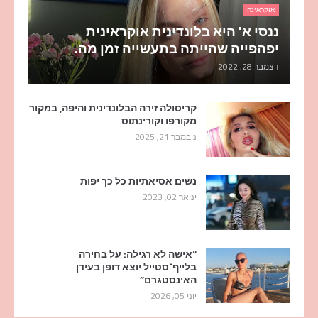
אוקראינה
ננסי א' היא בלונדינית אוקראינית
יפהפייה שהייתה בתעשייה זמן מה.
דצמבר 28, 2022
קריסולה זירה הבלונדינית והיפה, במקור
מקורפו וקורינתוס
נובמבר 21, 2025
נשים אסיאתיות כל כך יפות
ינואר 02, 2023
“אישה לא רגילה: על בחירה
בלייף־סטייל יוצא דופן בעידן
האינסטגרם”
יוני 05, 2026