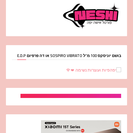
בושם יוניסקס 100 מ''ל SOSPIRO VIBRATO או דה פרפיום E.D.P