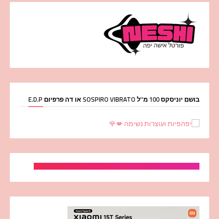
בושם יוניסקס 100 מ''ל SOSPIRO VIBRATO או דה פרפיום E.D.P