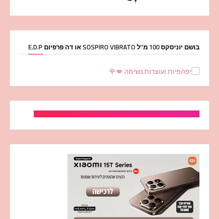
בושם יוניסקס 100 מ''ל SOSPIRO VIBRATO או דה פרפיום E.D.P