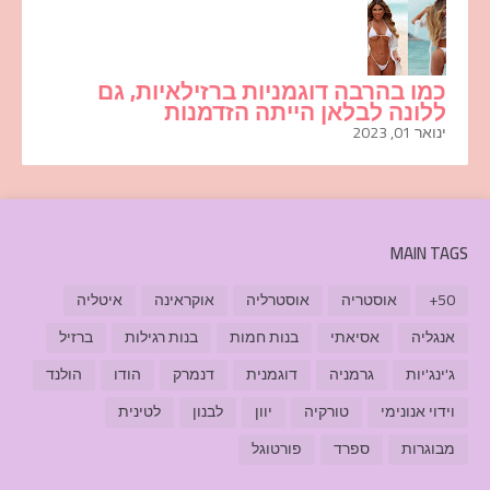
כמו בהרבה דוגמניות ברזילאיות, גם
ללונה לבלאן הייתה הזדמנות
ינואר 01, 2023
MAIN TAGS
50+
אוסטריה
אוסטרליה
אוקראינה
איטליה
אנגליה
אסיאתי
בנות חמות
בנות רגילות
ברזיל
ג'ינג'יות
גרמניה
דוגמנית
דנמרק
הודו
הולנד
וידוי אנונימי
טורקיה
יוון
לבנון
לטינית
מבוגרות
ספרד
פורטוגל