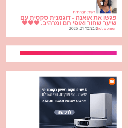
רשת חברתית
פגשו את אואנה - דוגמנית סקסית עם
שיער שחור ואופי חם ומרהיב. 🖤🖤🖤
hot women
נובמבר 21, 2025