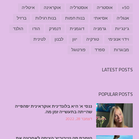
50+
אוסטריה
אוסטרליה
אוקראינה
איטליה
אנגליה
אסיאתי
בנות חמות
בנות רגילות
ברזיל
ג'ינג'יות
גרמניה
דוגמנית
דנמרק
הודו
הולנד
וידוי אנונימי
טורקיה
יוון
לבנון
לטינית
מבוגרות
ספרד
פורטוגל
LATEST POSTS
POPULAR POSTS
ננסי א' היא בלונדינית אוקראינית יפהפייה
שהייתה בתעשייה זמן מה.
דצמבר 28, 2022
הזמרת תה טיירוביץ' הציתה לאחרונה את