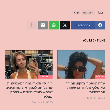
Tags
דוגמניות
פולין
Facebook
YOU MIGHT LIKE
איטליה
בנות חמות
שרה קוואטרוצ'וקה: המודל
לורן קיי היא דוגמה למשפיענית
האיטלקי של דור הרשתות
שהצליחה להפוך את התחביבים
החברתיות
שלה – כושר וטיולים – לעסק
מצליח
May 11, 2026
March 21, 2026