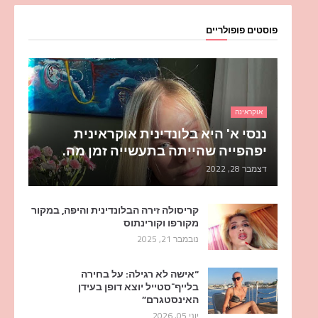
פוסטים פופולריים
אוקראינה
ננסי א' היא בלונדינית אוקראינית
יפהפייה שהייתה בתעשייה זמן מה.
דצמבר 28, 2022
קריסולה זירה הבלונדינית והיפה, במקור
מקורפו וקורינתוס
נובמבר 21, 2025
“אישה לא רגילה: על בחירה
בלייף־סטייל יוצא דופן בעידן
האינסטגרם”
יוני 05, 2026