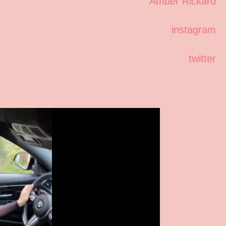
Amber Rickard
instagram
twitter