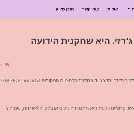
אודות
צורו קשר
תוכן שיווקי
 ג'רזי. היא שחקנית הידועה
0
אבנה מקוי נולדה בווילינגבורו, ניו ג'רזי. היא שחקנית הידועה בתפקידה לצד דני מקברייד בסדרת הלהיטים המקורית HBO Eastbound &
צפון קרוליינה. כעת היא מתגוררת בלוס אנג'לס, קליפורניה, שם היא