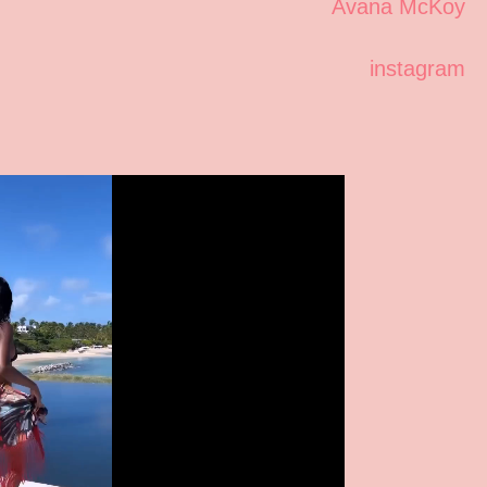
Avana McKoy
instagram