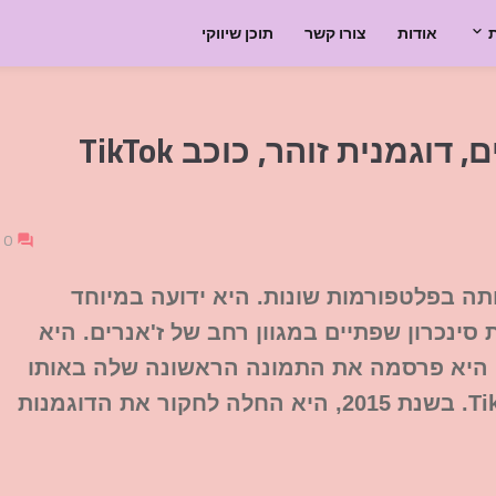
אודות
צורו קשר
תוכן שיווקי
בריטני נאש היא דוגמנית למבוגרים, דוגמנית זוהר, כוכב TikTok
0
תה בפלטפורמות שונות. היא ידועה במיוחד
ינכרון שפתיים במגוון רחב של ז'אנרים. היא
תחילה את חשבון האינסטגרם שלה ביוני 2013. היא פרסמה את התמונה הראשונה שלה באותו
חודש. היא צברה יותר מ-380,000 עוקבים ב-TikTok. בשנת 2015, היא החלה לחקור את הדוגמנות