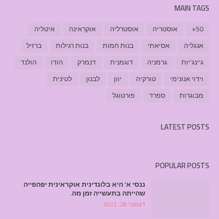
MAIN TAGS
50+
אוסטריה
אוסטרליה
אוקראינה
איטליה
אנגליה
אסיאתי
בנות חמות
בנות רגילות
ברזיל
ג'ינג'יות
גרמניה
דוגמנית
דנמרק
הודו
הולנד
וידוי אנונימי
טורקיה
יוון
לבנון
לטינית
מבוגרות
ספרד
פורטוגל
LATEST POSTS
POPULAR POSTS
ננסי א' היא בלונדינית אוקראינית יפהפייה
שהייתה בתעשייה זמן מה.
דצמבר 28, 2022