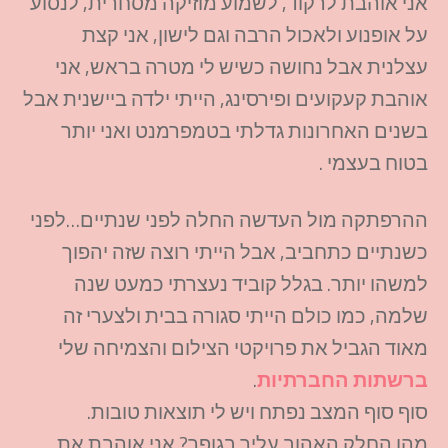
אני אוהבת לרקוד, לשמוע מוזיקה מסחרית, לנסוע
על אופנוע ולאכול הרבה וגם לישון, אני קצת
עצלנית אבל נחושה כשיש לי מטרה בראש, אני
אוהבת קעקועים ופירסינג, הייתי ילדה ביישנית אבל
בשנים האחרונות גדלתי בטמפרמנט ואני יותר
בטוח בעצמי .
ההרפתקה מול העדשה החלה לפני שנתיים…לפני
כשנתיים כתחביב, אבל הייתי רוצה שזה יהפוך
למשהו יותר. בגלל קוביד נעצרתי כמעט שנה
שלמה, כמו כולם הייתי סגורה בבית ולצערי זה
מאוד הגביל את פרויקטי הצילום והצמיחה שלי
ברשתות החברתיות
.
סוף סוף המצב נפתח ויש לי תוצאות טובות.
מהו החלק האהוב עליך בגופך? אני אוהבת את