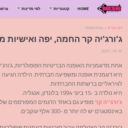
HOME
קטגוריות
לפי מדינות
צרפת
דף הבית
בנות חמות
ג'ורג'יה קר החמה, יפה ואישיות 
יוני 16, 2021
אחת מדוגמניות האופנה הבריטיות הפופולריות, ג'ורג'י
היא דוגמנית אופנה ומשפיעה חברתית. הילדה הגיעה 
לוויראליים ברשתות החברתיות.
היא נולדה ב -15 ביוני 1994 בלונדון, אנגליה.
ג'ורג'יה קר
מופיע גם באחד הדגמים המפורסמים של ב
באינסטגרם יש לה יותר מ -300 אלף עוקבים.
ג'ורג'יה קר הצטלמה עבור סוכנויות דוגמנות פופולריות רבות, כולל דגמי BMA, מודל