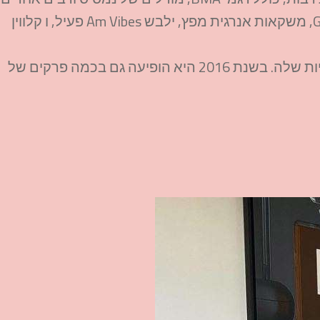
קר הוצגה במאמרים מסחריים עבור מותגים כגון Guess, משקאות אנרגית מפץ, ילבש Am Vibes פעיל, ו קלווין
היא מקדמת מוצרי אופנה ויופי רבים ברשתות החברתיות שלה. בשנת 2016 היא הופיעה גם בכמה פרקים של