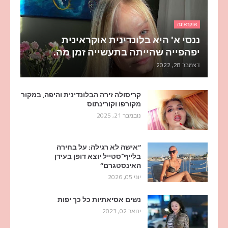
אוקראינה
ננסי א' היא בלונדינית אוקראינית
יפהפייה שהייתה בתעשייה זמן מה.
דצמבר 28, 2022
קריסולה זירה הבלונדינית והיפה, במקור
מקורפו וקורינתוס
נובמבר 21, 2025
“אישה לא רגילה: על בחירה
בלייף־סטייל יוצא דופן בעידן
האינסטגרם”
יוני 05, 2026
נשים אסיאתיות כל כך יפות
ינואר 02, 2023