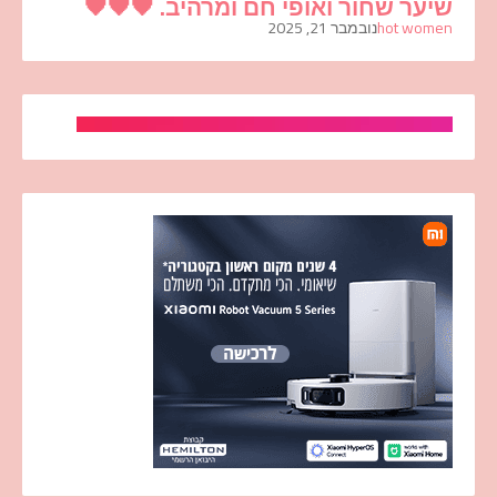
שיער שחור ואופי חם ומרהיב. 🖤🖤🖤
hot women
נובמבר 21, 2025