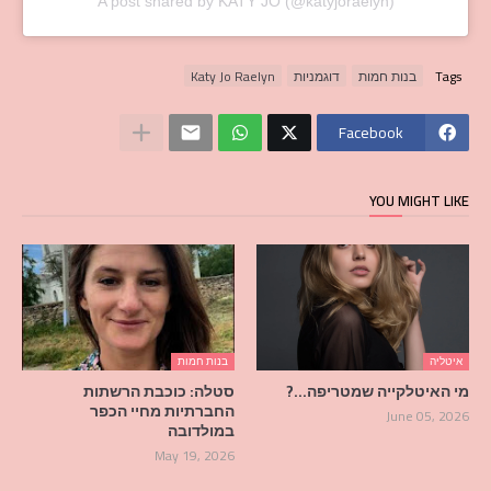
A post shared by KATY JO (@katyjoraelyn)
Tags
בנות חמות
דוגמניות
Katy Jo Raelyn
Facebook
YOU MIGHT LIKE
איטליה
בנות חמות
מי האיטלקייה שמטריפה…?
סטלה: כוכבת הרשתות
החברתיות מחיי הכפר
June 05, 2026
במולדובה
May 19, 2026