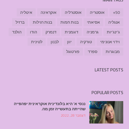
50+
אוסטריה
אוסטרליה
אוקראינה
איטליה
אנגליה
אסיאתי
בנות חמות
בנות רגילות
ברזיל
ג'ינג'יות
גרמניה
דוגמנית
דנמרק
הודו
הולנד
וידוי אנונימי
טורקיה
יוון
לבנון
לטינית
מבוגרות
ספרד
פורטוגל
LATEST POSTS
POPULAR POSTS
ננסי א' היא בלונדינית אוקראינית יפהפייה
שהייתה בתעשייה זמן מה.
דצמבר 28, 2022