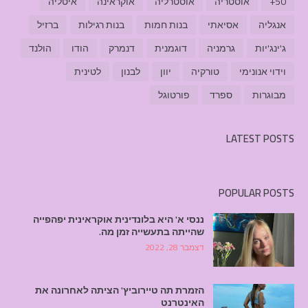
50+
אוסטריה
אוסטרליה
אוקראינה
איטליה
אנגליה
אסיאתי
בנות חמות
בנות רגילות
ברזיל
ג'ינג'יות
גרמניה
דוגמנית
דנמרק
הודו
הולנד
וידוי אנונימי
טורקיה
יוון
לבנון
לטינית
מבוגרות
ספרד
פורטוגל
LATEST POSTS
POPULAR POSTS
ננסי א' היא בלונדינית אוקראינית יפהפייה
שהייתה בתעשייה זמן מה.
דצמבר 28, 2022
הזמרת תה טיירוביץ' הציתה לאחרונה את
האינטרנט