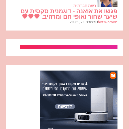
רשת חברתית
פגשו את אואנה - דוגמנית סקסית עם
שיער שחור ואופי חם ומרהיב. 🖤🖤🖤
hot women
נובמבר 21, 2025