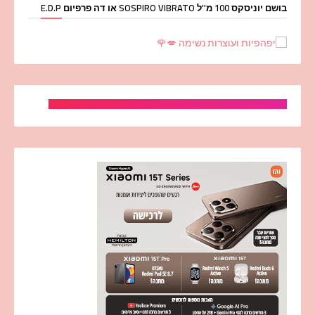
בושם יוניסקס 100 מ''ל SOSPIRO VIBRATO או דה פרפיום E.D.P