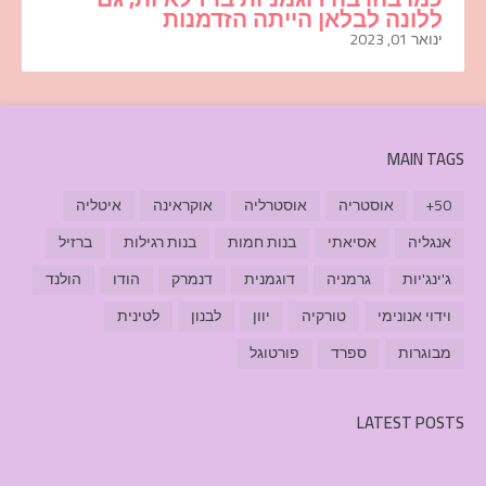
ללונה לבלאן הייתה הזדמנות
ינואר 01, 2023
MAIN TAGS
50+
אוסטריה
אוסטרליה
אוקראינה
איטליה
אנגליה
אסיאתי
בנות חמות
בנות רגילות
ברזיל
ג'ינג'יות
גרמניה
דוגמנית
דנמרק
הודו
הולנד
וידוי אנונימי
טורקיה
יוון
לבנון
לטינית
מבוגרות
ספרד
פורטוגל
LATEST POSTS