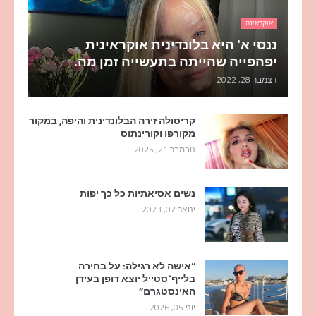
אוקראינה
ננסי א' היא בלונדינית אוקראינית
יפהפייה שהייתה בתעשייה זמן מה.
דצמבר 28, 2022
קריסולה זירה הבלונדינית והיפה, במקור
מקורפו וקורינתוס
נובמבר 21, 2025
נשים אסיאתיות כל כך יפות
ינואר 02, 2023
“אישה לא רגילה: על בחירה
בלייף־סטייל יוצא דופן בעידן
האינסטגרם”
יוני 05, 2026