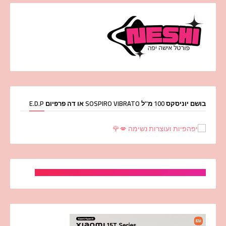
בושם יוניסקס 100 מ''ל SOSPIRO VIBRATO או דה פרפיום E.D.P