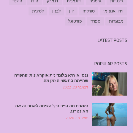
ג'ינג'יות
גרמניה
דוגמנית
דנמרק
הודו
הולנד
וידוי אנונימי
טורקיה
יוון
לבנון
לטינית
מבוגרות
ספרד
פורטוגל
LATEST POSTS
POPULAR POSTS
ננסי א' היא בלונדינית אוקראינית יפהפייה
שהייתה בתעשייה זמן מה.
דצמבר 28, 2022
הזמרת תה טיירוביץ' הציתה לאחרונה את
האינטרנט
ינואר 18, 2026