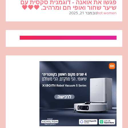
פגשו את אואנה - דוגמנית סקסית עם
שיער שחור ואופי חם ומרהיב. 🖤🖤🖤
hot women
נובמבר 21, 2025