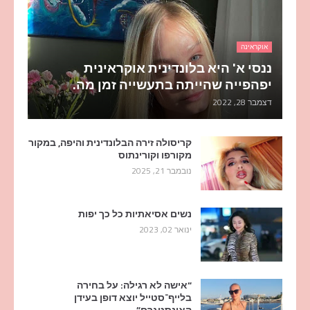
אוקראינה
ננסי א' היא בלונדינית אוקראינית
יפהפייה שהייתה בתעשייה זמן מה.
דצמבר 28, 2022
קריסולה זירה הבלונדינית והיפה, במקור
מקורפו וקורינתוס
נובמבר 21, 2025
נשים אסיאתיות כל כך יפות
ינואר 02, 2023
“אישה לא רגילה: על בחירה
בלייף־סטייל יוצא דופן בעידן
האינסטגרם”