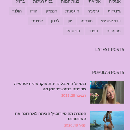
אנגליה
אסיאתי
בנות חמות
בנות רגילות
ברזיל
ג'ינג'יות
גרמניה
דוגמנית
דנמרק
הודו
הולנד
וידוי אנונימי
טורקיה
יוון
לבנון
לטינית
מבוגרות
ספרד
פורטוגל
LATEST POSTS
POPULAR POSTS
ננסי א' היא בלונדינית אוקראינית יפהפייה
שהייתה בתעשייה זמן מה.
דצמבר 28, 2022
הזמרת תה טיירוביץ' הציתה לאחרונה את
האינטרנט
ינואר 18, 2026