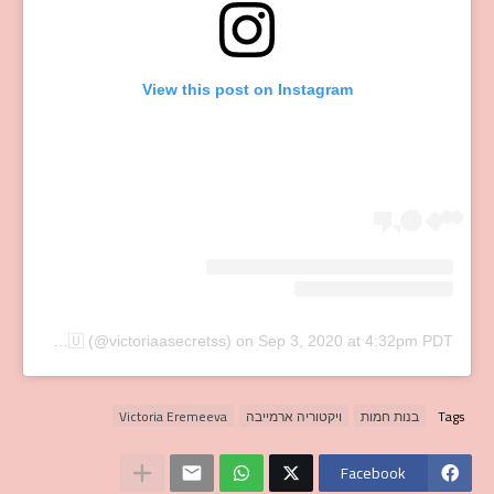
View this post on Instagram
A post shared by ‎ ‎ ‎ ⠀victoria 🌙🦄🇷🇺 (@victoriaasecretss)
on
Sep 3, 2020 at 4:32pm PDT
Tags
בנות חמות
ויקטוריה ארמייבה
Victoria Eremeeva
Facebook