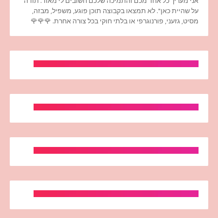
אני מעריך כל אחד מכם והתמיכה שלכם חשובים לי מאוד. תודה
על שהיית כאן". לא תמצאו בקבוצה תוכן פוגע, משפיל, מבזה,
מסיט, גזעני, פורנוגרפי או בלתי חוקי בכל צורה אחרת. 🌹🌹🌹