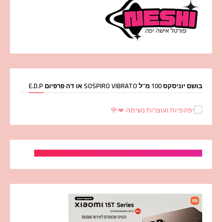
בושם יוניסקס 100 מ''ל SOSPIRO VIBRATO או דה פרפיום E.D.P