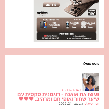
פוסט מומלץ
רשת חברתית
פגשו את אואנה - דוגמנית סקסית עם
שיער שחור ואופי חם ומרהיב. 🖤🖤🖤
hot women
נובמבר 21, 2025