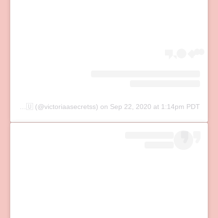
A post shared by ‎ ‎ ‎ ⠀victoria 🌙🦄🇷🇺 (@victoriaasecretss)
on
Sep 22, 2020 at 1:14pm PDT