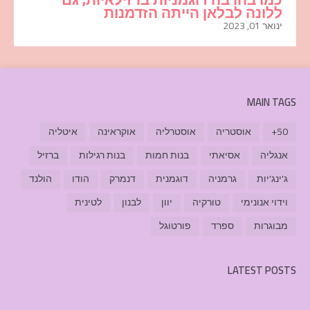
ללונה לבלאן הייתה הזדמנות
ינואר 01, 2023
MAIN TAGS
50+
אוסטריה
אוסטרליה
אוקראינה
איטליה
אנגליה
אסיאתי
בנות חמות
בנות רגילות
ברזיל
ג'ינג'יות
גרמניה
דוגמנית
דנמרק
הודו
הולנד
וידוי אנונימי
טורקיה
יוון
לבנון
לטינית
מבוגרות
ספרד
פורטוגל
LATEST POSTS